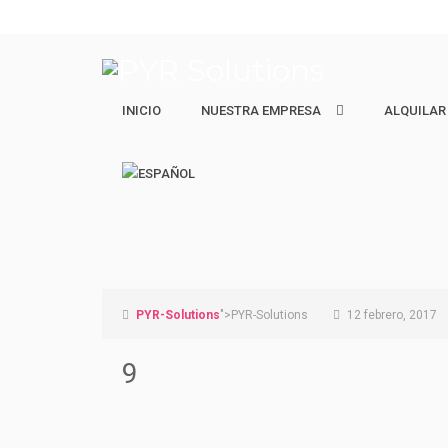
INICIO
NUESTRA EMPRESA
NUESTRA EMPRESA
ALQUILAR
ALQUILAR
Quiénes Somos
Ejecutivos 
Nuestro equipo
Estudiantes
Vacacional 
PYR-Solutions
">PYR-Solutions
12 febrero, 2017
9