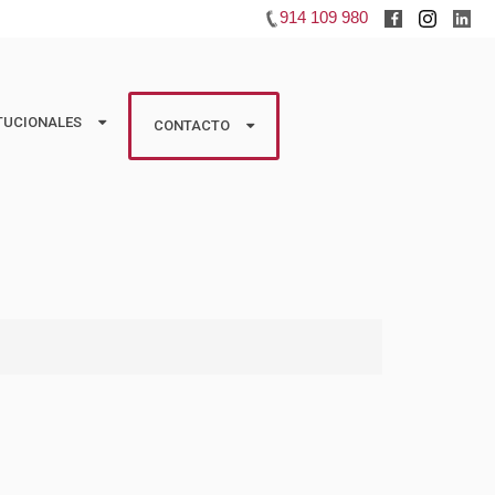
914 109 980
TUCIONALES
TUCIONALES
CONTACTO
CONTACTO
os
Huéspedes
boradoras
Propietarios
Información