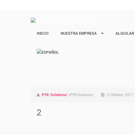
INICIO
NUESTRA EMPRESA
NUESTRA EMPRESA
ALQUILAR
ALQUILAR
Quiénes Somos
Ejecutivos 
Nuestro equipo
Estudiantes
Vacacional 
PYR-Solutions
">PYR-Solutions
12 febrero, 2017
2