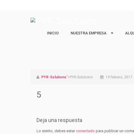
INICIO
NUESTRA EMPRESA
NUESTRA EMPRESA
ALQ
ALQ
Quiénes Somos
Ejecu
Nuestro equipo
Estud
Vacac
PYR-Solutions
">PYR-Solutions
19 febrero, 2017
5
Deja una respuesta
Lo siento, debes estar
conectado
para publicar un come