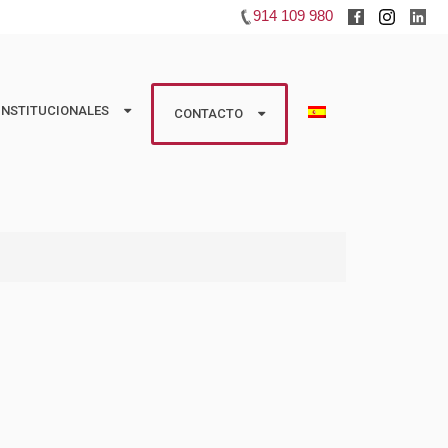
914 109 980
INSTITUCIONALES
INSTITUCIONALES
CONTACTO
CONTACTO
studios
Huéspedes
 Colaboradoras
Propietarios
Información