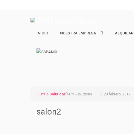
INICIO
NUESTRA EMPRESA
NUESTRA EMPRESA
ALQUILAR
ALQUILAR
Quiénes Somos
Ejecutivos 
Nuestro equipo
Estudiantes
Vacacional 
PYR-Solutions
">PYR-Solutions
23 febrero, 2017
salon2