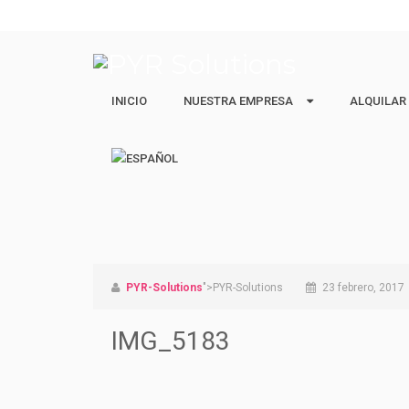
INICIO
NUESTRA EMPRESA
NUESTRA EMPRESA
ALQUILAR
ALQUILAR
Quiénes Somos
Ejecutivos 
Nuestro equipo
Estudiantes
Vacacional 
PYR-Solutions
">PYR-Solutions
23 febrero, 2017
IMG_5183