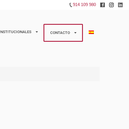
914 109 980
INSTITUCIONALES
INSTITUCIONALES
CONTACTO
CONTACTO
studios
Huéspedes
 Colaboradoras
Propietarios
Información