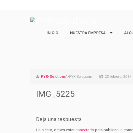
INICIO
NUESTRA EMPRESA
NUESTRA EMPRESA
ALQ
ALQ
Quiénes Somos
Ejecu
Nuestro equipo
Estud
Vacac
PYR-Solutions
">PYR-Solutions
23 febrero, 2017
IMG_5225
Deja una respuesta
Lo siento, debes estar
conectado
para publicar un come