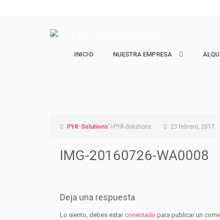
INICIO
NUESTRA EMPRESA
NUESTRA EMPRESA
ALQU
ALQU
Quiénes Somos
Ejecut
Nuestro equipo
Estudi
Vacaci
PYR-Solutions
">PYR-Solutions
23 febrero, 2017
IMG-20160726-WA0008
Deja una respuesta
Lo siento, debes estar
conectado
para publicar un come