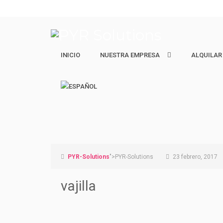
INICIO
NUESTRA EMPRESA
NUESTRA EMPRESA
ALQUILAR
ALQUILAR
Quiénes Somos
Ejecutivos 
Nuestro equipo
Estudiantes
Vacacional 
PYR-Solutions
">PYR-Solutions
23 febrero, 2017
vajilla