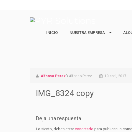
INICIO
NUESTRA EMPRESA
NUESTRA EMPRESA
ALQ
ALQ
Quiénes Somos
Ejecu
Nuestro equipo
Estud
Vacac
Alfonso Perez
">Alfonso Perez
10 abril, 2017
IMG_8324 copy
Deja una respuesta
Lo siento, debes estar
conectado
para publicar un come