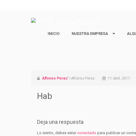
INICIO
NUESTRA EMPRESA
NUESTRA EMPRESA
ALQ
ALQ
Quiénes Somos
Ejecu
Nuestro equipo
Estud
Vacac
Alfonso Perez
">Alfonso Perez
11 abril, 2017
Hab
Deja una respuesta
Lo siento, debes estar
conectado
para publicar un come