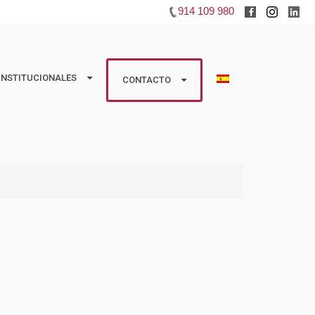
914 109 980
INSTITUCIONALES
INSTITUCIONALES
CONTACTO
CONTACTO
studios
Huéspedes
 Colaboradoras
Propietarios
Información