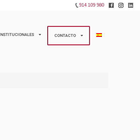
914 109 980
INSTITUCIONALES
INSTITUCIONALES
CONTACTO
CONTACTO
studios
Huéspedes
 Colaboradoras
Propietarios
Información