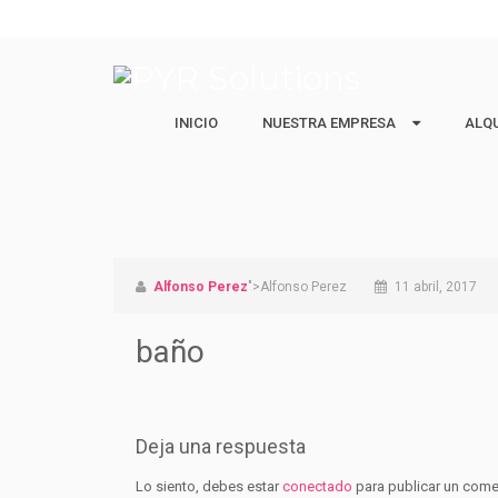
INICIO
NUESTRA EMPRESA
NUESTRA EMPRESA
ALQ
ALQ
Quiénes Somos
Ejecu
Nuestro equipo
Estud
Vacac
Alfonso Perez
">Alfonso Perez
11 abril, 2017
baño
Deja una respuesta
Lo siento, debes estar
conectado
para publicar un come