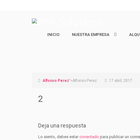
INICIO
NUESTRA EMPRESA
NUESTRA EMPRESA
ALQU
ALQU
Quiénes Somos
Ejecut
Nuestro equipo
Estudi
Vacaci
Alfonso Perez
">Alfonso Perez
17 abril, 2017
2
Deja una respuesta
Lo siento, debes estar
conectado
para publicar un come