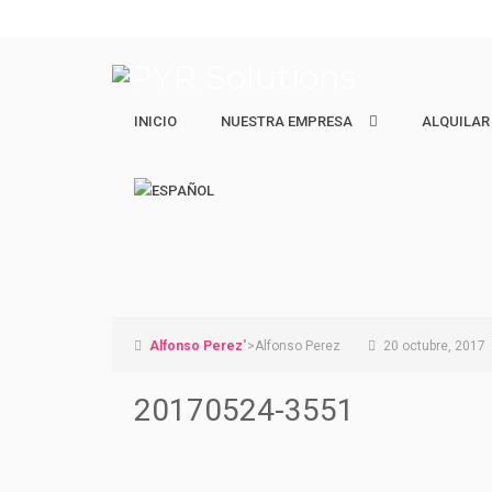
INICIO
NUESTRA EMPRESA
NUESTRA EMPRESA
ALQUILAR
ALQUILAR
Quiénes Somos
Ejecutivos 
Nuestro equipo
Estudiantes
Vacacional 
Alfonso Perez
">Alfonso Perez
20 octubre, 2017
20170524-3551