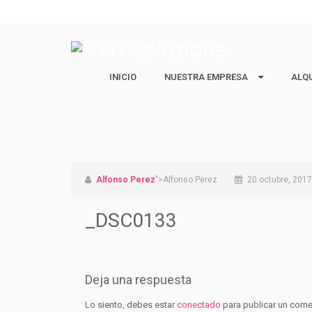
INICIO
NUESTRA EMPRESA
NUESTRA EMPRESA
ALQ
ALQ
Quiénes Somos
Ejecu
Nuestro equipo
Estud
Vacac
Alfonso Perez
">Alfonso Perez
20 octubre, 2017
_DSC0133
Deja una respuesta
Lo siento, debes estar
conectado
para publicar un come