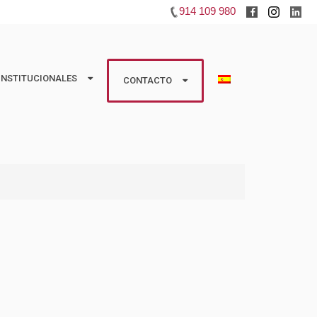
914 109 980
INSTITUCIONALES
INSTITUCIONALES
CONTACTO
CONTACTO
studios
Huéspedes
 Colaboradoras
Propietarios
Información