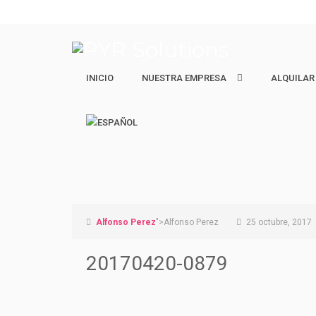
INICIO
NUESTRA EMPRESA
NUESTRA EMPRESA
ALQUILAR
ALQUILAR
Quiénes Somos
Ejecutivos 
Nuestro equipo
Estudiantes
Vacacional 
Alfonso Perez
">Alfonso Perez
25 octubre, 2017
20170420-0879