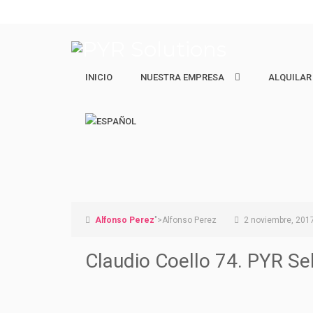
INICIO
NUESTRA EMPRESA
NUESTRA EMPRESA
ALQUILAR
ALQUILAR
Quiénes Somos
Ejecutivos 
Nuestro equipo
Estudiantes
Vacacional 
Alfonso Perez
">Alfonso Perez
2 noviembre, 201
Claudio Coello 74. PYR Se