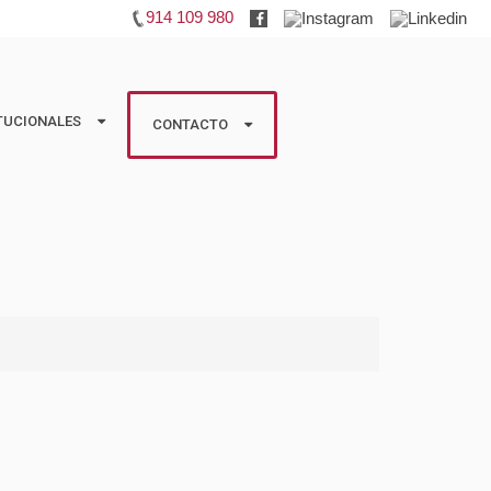
914 109 980
TUCIONALES
TUCIONALES
CONTACTO
CONTACTO
os
Huéspedes
boradoras
Propietarios
Información