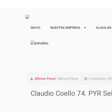
INICIO
NUESTRA EMPRESA
NUESTRA EMPRESA
ALQUILAR
ALQUILAR
Quiénes Somos
Ejecutivos 
Nuestro equipo
Estudiantes
Vacacional 
Alfonso Perez
">Alfonso Perez
2 noviembre, 20
Claudio Coello 74. PYR Se