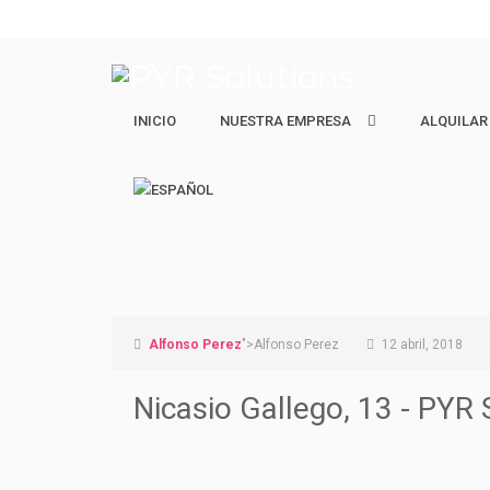
INICIO
NUESTRA EMPRESA
NUESTRA EMPRESA
ALQUILAR
ALQUILAR
Quiénes Somos
Ejecutivos 
Nuestro equipo
Estudiantes
Vacacional 
Alfonso Perez
">Alfonso Perez
12 abril, 2018
Nicasio Gallego, 13 - PYR 